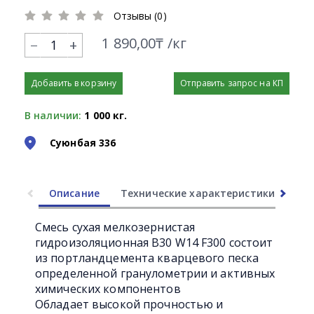
Отзывы (0)
1 890,00₸ /кг
+
Добавить в корзину
Отправить запрос на КП
В наличии:
1 000 кг.
Суюнбая 336
Описание
Технические характеристики
Ли
Смесь сухая мелкозернистая
гидроизоляционная B30 W14 F300 состоит
из портландцемента кварцевого песка
определенной гранулометрии и активных
химических компонентов
Обладает высокой прочностью и