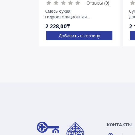
Отзывы (0)
Смесь сухая
Су
гидроизоляционная
до
проникающего действия
Пе
2 228,00₸
2 
Пенетрон
Добавить в корзину
КОНТАКТЫ