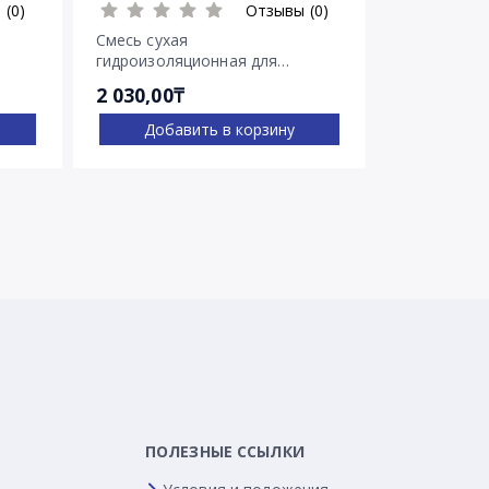
 (0)
Отзывы (0)
Смесь сухая
Гидроизоля
гидроизоляционная для
Пенебар
остановки напорных течей
2 030,00₸
2 722,00₸
Пенеплаг
Добавить в корзину
Доба
ПОЛЕЗНЫЕ ССЫЛКИ