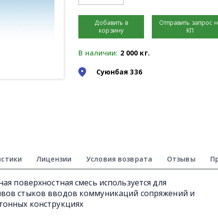
Добавить в
Отправить запрос 
корзину
КП
В наличии:
2 000 кг.
Суюнбая 336
истики
Лицензии
Условия возврата
Отзывы
П
ная поверхностная смесь используется для
швов стыков вводов коммуникаций сопряжений и
тонных конструкциях