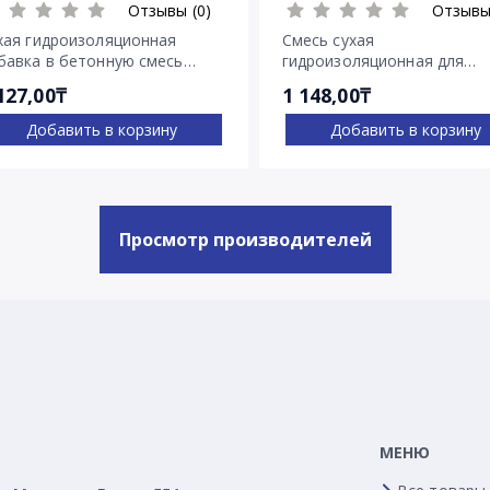
Отзывы (0)
Отзывы
хая гидроизоляционная
Смесь сухая
бавка в бетонную смесь
гидроизоляционная для
нетрон Адмикс
остановки напорных течей
127,00₸
1 148,00₸
Ватерплаг
Добавить в корзину
Добавить в корзину
Просмотр производителей
МЕНЮ