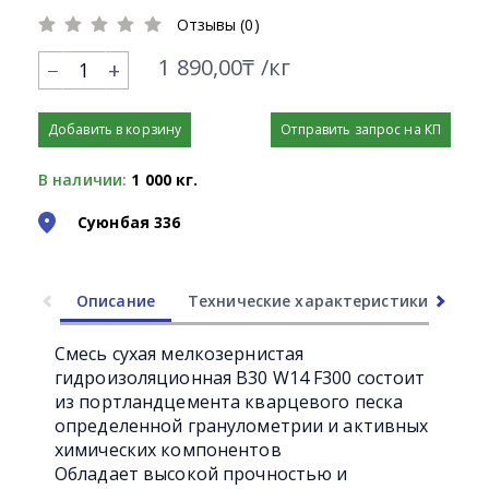
Отзывы (0)
1 890,00₸ /кг
+
Добавить в корзину
Отправить запрос на КП
В наличии:
1 000 кг.
Суюнбая 336
Описание
Технические характеристики
Ли
Смесь сухая мелкозернистая
гидроизоляционная B30 W14 F300 состоит
из портландцемента кварцевого песка
определенной гранулометрии и активных
химических компонентов
Обладает высокой прочностью и