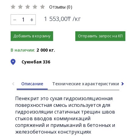
Отзывы (0)
1 553,00₸ /кг
+
Добавить в корзину
Отправить запрос на КП
В наличии:
2 000 кг.
Суюнбая 336
Описание
Технические характеристики
Ли
Пенекрит это сухая гидроизоляционная
поверхностная смесь используется для
гидроизоляции статичных трещин швов
стыков вводов коммуникаций
сопряжений и примыканий в бетонных и
железобетонных конструкциях