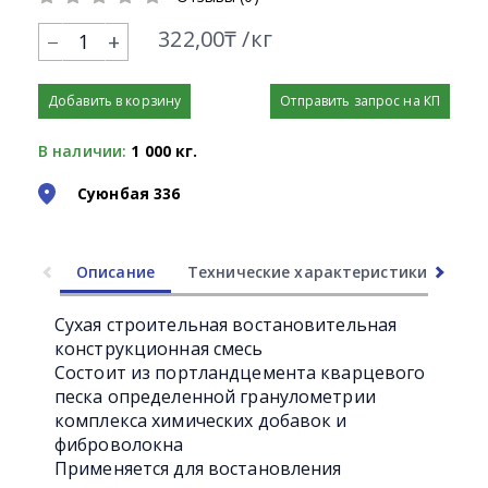
322,00₸ /кг
+
Добавить в корзину
Отправить запрос на КП
В наличии:
1 000 кг.
Суюнбая 336
Описание
Технические характеристики
Ли
Сухая строительная востановительная
конструкционная смесь
Состоит из портландцемента кварцевого
песка определенной гранулометрии
комплекса химических добавок и
фиброволокна
Применяется для востановления