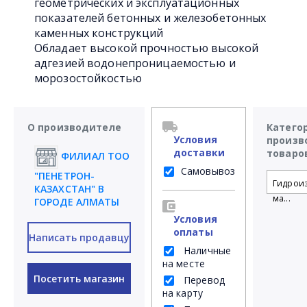
геометрических и эксплуатационных
показателей бетонных и железобетонных
каменных конструкций
Обладает высокой прочностью высокой
адгезией водонепроницаемостью и
морозостойкостью
О производителе
Катего
Условия
произв
доставки
товаро
ФИЛИАЛ ТОО
Самовывоз
"ПЕНЕТРОН-
Гидрои
КАЗАХСТАН" В
ма...
ГОРОДЕ АЛМАТЫ
Условия
оплаты
Написать продавцу
Наличные
на месте
Посетить магазин
Перевод
на карту