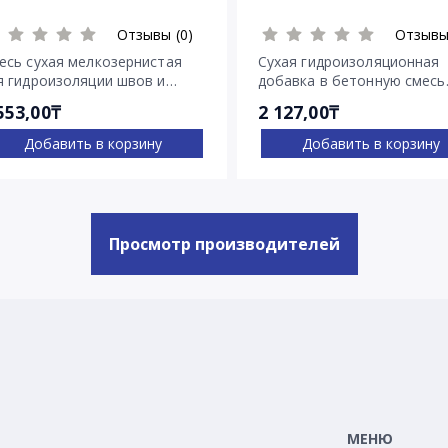
Отзывы (0)
Отзывы
есь сухая мелкозернистая
Сухая гидроизоляционная
я гидроизоляции швов и
добавка в бетонную смесь
ещин Пенекрит
Пенетрон Адмикс
553,00₸
2 127,00₸
Добавить в корзину
Добавить в корзину
Просмотр производителей
МЕНЮ