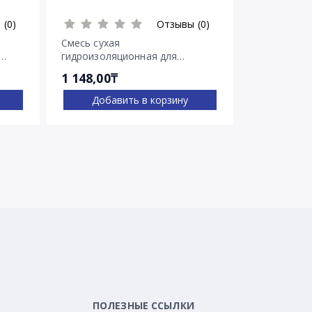
 (0)
Отзывы (0)
Смесь сухая
Смесь суха
гидроизоляционная для
гидроизоля
остановки напорных течей
остановки 
1 148,00₸
2 030,00₸
Ватерплаг
Пенеплаг
Добавить в корзину
Доба
ПОЛЕЗНЫЕ ССЫЛКИ