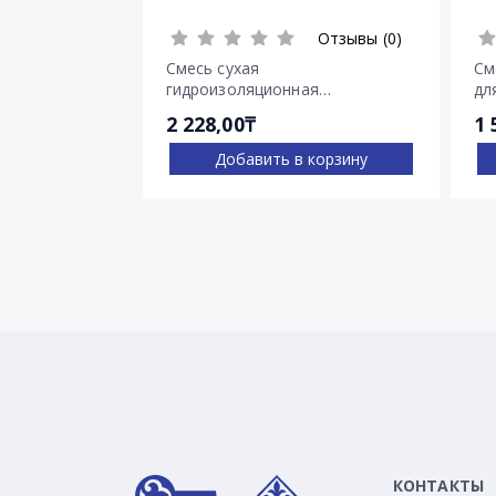
Отзывы (0)
Смесь сухая
См
гидроизоляционная
дл
проникающего действия
тр
2 228,00₸
1 
Пенетрон
Добавить в корзину
КОНТАКТЫ