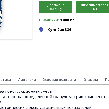
Добавить в
Отправить запрос 
корзину
КП
В наличии:
1 000 кг.
Суюнбая 336
истики
Лицензии
Условия возврата
Отзывы
П
ая конструкционная смесь
евого песка определенной гранулометрии комплекса
а
метрических и эксплуатационных показателей