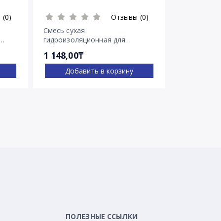
 (0)
Отзывы (0)
Смесь сухая
Смесь суха
гидроизоляционная для
гидроизоля
остановки напорных течей
остановки 
1 148,00₸
2 030,00₸
Ватерплаг
Пенеплаг
Добавить в корзину
Доба
ПОЛЕЗНЫЕ ССЫЛКИ