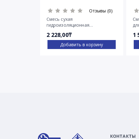
Отзывы (0)
Смесь сухая
См
гидроизоляционная
дл
проникающего действия
тр
2 228,00₸
1 
Пенетрон
Добавить в корзину
КОНТАКТЫ