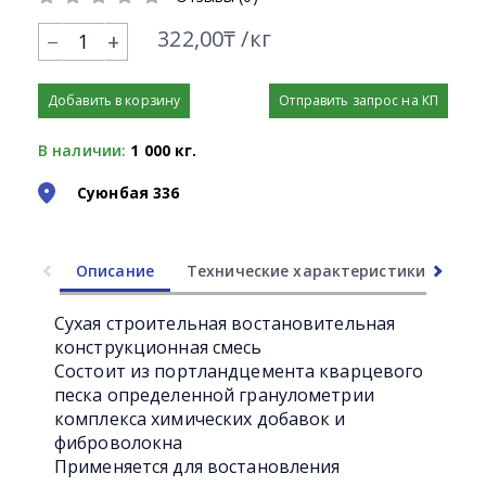
322,00₸ /кг
+
Добавить в корзину
Отправить запрос на КП
В наличии:
1 000 кг.
Суюнбая 336
Описание
Технические характеристики
Ли
Сухая строительная востановительная
конструкционная смесь
Состоит из портландцемента кварцевого
песка определенной гранулометрии
комплекса химических добавок и
фиброволокна
Применяется для востановления