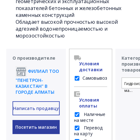
геометрических и эксплуатационных
показателей бетонных и железобетонных
каменных конструкций
Обладает высокой прочностью высокой
адгезией водонепроницаемостью и
морозостойкостью
О производителе
Катего
Условия
произв
доставки
товаро
ФИЛИАЛ ТОО
Самовывоз
"ПЕНЕТРОН-
Гидрои
КАЗАХСТАН" В
ма...
ГОРОДЕ АЛМАТЫ
Условия
оплаты
Написать продавцу
Наличные
на месте
Посетить магазин
Перевод
на карту