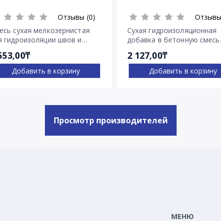
Отзывы (0)
Отзывы
есь сухая мелкозернистая
Сухая гидроизоляционная
я гидроизоляции швов и
добавка в бетонную смесь
ещин Пенекрит
Пенетрон Адмикс
553,00₸
2 127,00₸
Добавить в корзину
Добавить в корзину
Просмотр производителей
МЕНЮ