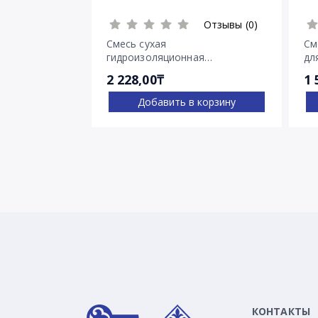
Отзывы (0)
Смесь сухая
См
гидроизоляционная
дл
проникающего действия
тр
2 228,00₸
1 
Пенетрон
Добавить в корзину
КОНТАКТЫ