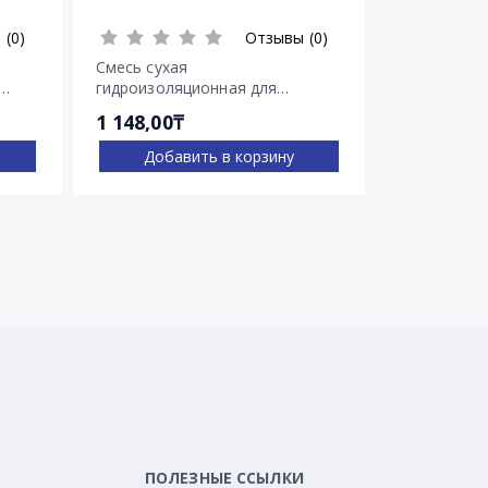
 (0)
Отзывы (0)
Смесь сухая
Смесь суха
гидроизоляционная для
гидроизоля
остановки напорных течей
остановки 
1 148,00₸
2 030,00₸
Ватерплаг
Пенеплаг
Добавить в корзину
Доба
ПОЛЕЗНЫЕ ССЫЛКИ