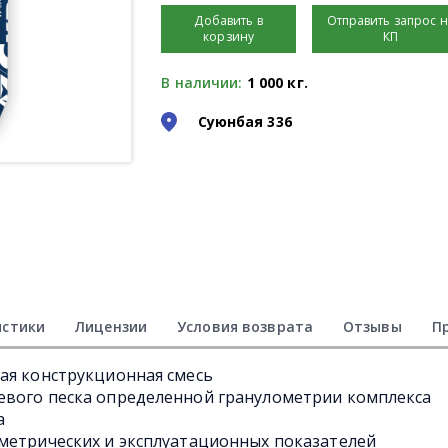
Добавить в
Отправить запрос 
корзину
КП
В наличии:
1 000 кг.
Суюнбая 336
истики
Лицензии
Условия возврата
Отзывы
П
ая конструкционная смесь
евого песка определенной гранулометрии комплекса
а
метрических и эксплуатационных показателей