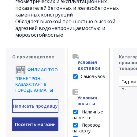
геометрических и эксплуатационных
показателей бетонных и железобетонных
каменных конструкций
Обладает высокой прочностью высокой
адгезией водонепроницаемостью и
морозостойкостью
О производителе
Катего
Условия
произв
доставки
товаро
ФИЛИАЛ ТОО
Самовывоз
"ПЕНЕТРОН-
Гидрои
КАЗАХСТАН" В
ма...
ГОРОДЕ АЛМАТЫ
Условия
оплаты
Написать продавцу
Наличные
на месте
Посетить магазин
Перевод
на карту