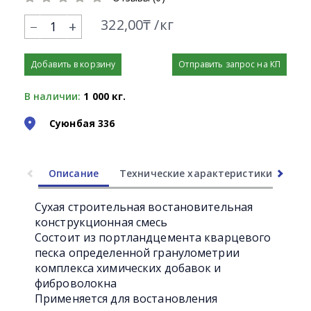
322,00₸ /кг
+
Добавить в корзину
Отправить запрос на КП
В наличии:
1 000 кг.
Суюнбая 336
Описание
Технические характеристики
Ли
Часто задаваемые вопросы
Сухая строительная востановительная
конструкционная смесь
Состоит из портландцемента кварцевого
песка определенной гранулометрии
комплекса химических добавок и
фиброволокна
Применяется для востановления