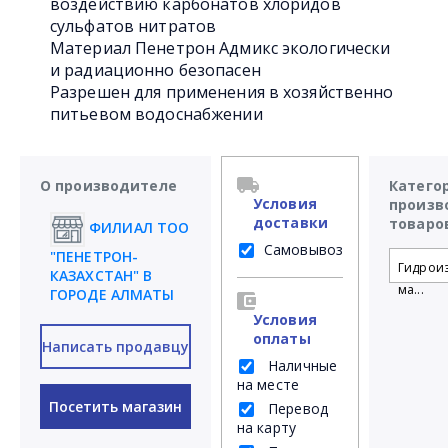
воздействию карбонатов хлоридов
сульфатов нитратов
Материал Пенетрон Адмикс экологически
и радиационно безопасен
Разрешен для применения в хозяйственно
питьевом водоснабжении
О производителе
Катего
Условия
произв
доставки
товаро
ФИЛИАЛ ТОО
Самовывоз
"ПЕНЕТРОН-
Гидрои
КАЗАХСТАН" В
ма...
ГОРОДЕ АЛМАТЫ
Условия
оплаты
Написать продавцу
Наличные
на месте
Посетить магазин
Перевод
на карту