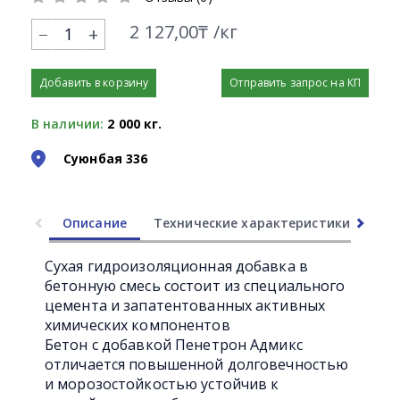
2 127,00₸ /кг
+
Добавить в корзину
Отправить запрос на КП
В наличии:
2 000 кг.
Суюнбая 336
Описание
Технические характеристики
Ли
Сухая гидроизоляционная добавка в
бетонную смесь состоит из специального
цемента и запатентованных активных
химических компонентов
Бетон с добавкой Пенетрон Адмикс
отличается повышенной долговечностью
и морозостойкостью устойчив к