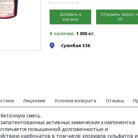
Добавить в
Отправить запрос 
корзину
КП
В наличии:
1 000 кг.
Суюнбая 336
истики
Лицензии
Условия возврата
Отзывы
П
 бетонную смесь
и запатентованных активных химических компонентов
 отличается повышенной долговечностью и
йствию карбонатов в том числе хлоридов сульфатов и