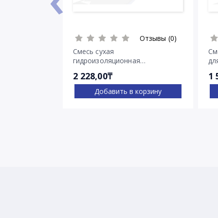
Отзывы (0)
Смесь сухая
См
гидроизоляционная
дл
проникающего действия
тр
2 228,00₸
1 
Пенетрон
Добавить в корзину