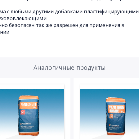
има с любыми другими добавками пластифицирующими
духововлекающими
но безопасен так же разрешен для применения в
ении
Аналогичные продукты