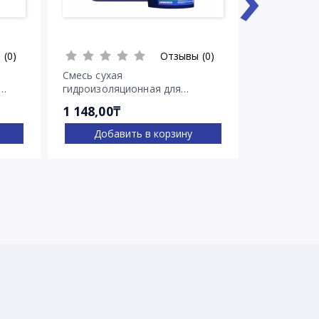
 (0)
Отзывы (0)
Смесь сухая
Смесь суха
гидроизоляционная для
гидроизоля
остановки напорных течей
остановки 
1 148,00₸
2 030,00₸
Ватерплаг
Пенеплаг
Добавить в корзину
Доба