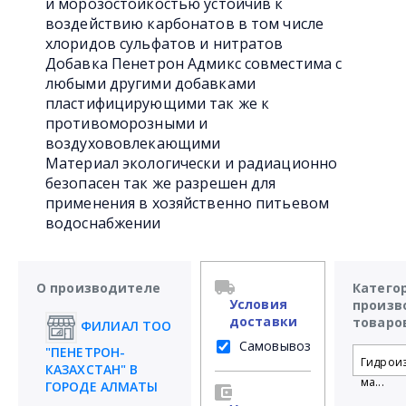
и морозостойкостью устойчив к
воздействию карбонатов в том числе
хлоридов сульфатов и нитратов
Добавка Пенетрон Адмикс совместима с
любыми другими добавками
пластифицирующими так же к
противоморозными и
воздухововлекающими
Материал экологически и радиационно
безопасен так же разрешен для
применения в хозяйственно питьевом
водоснабжении
О производителе
Катего
Условия
произв
доставки
товаро
ФИЛИАЛ ТОО
Самовывоз
"ПЕНЕТРОН-
Гидрои
КАЗАХСТАН" В
ма...
ГОРОДЕ АЛМАТЫ