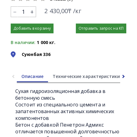
2 430,00₸ /кг
+
Добавить в корзину
Отправить запрос на КП
В наличии:
1 000 кг.
Суюнбая 336
Описание
Технические характеристики
Ли
Сухая гидроизоляционная добавка в
бетонную смесь
Состоит из специального цемента и
запатентованных активных химических
компонентов
Бетон с добавкой Пенетрон Адмикс
отличается повышенной долговечностью