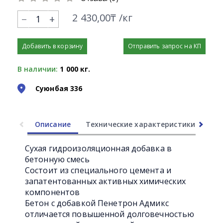
2 430,00₸ /кг
+
Добавить в корзину
Отправить запрос на КП
В наличии:
1 000 кг.
Суюнбая 336
Описание
Технические характеристики
Ли
Сухая гидроизоляционная добавка в
бетонную смесь
Состоит из специального цемента и
запатентованных активных химических
компонентов
Бетон с добавкой Пенетрон Адмикс
отличается повышенной долговечностью