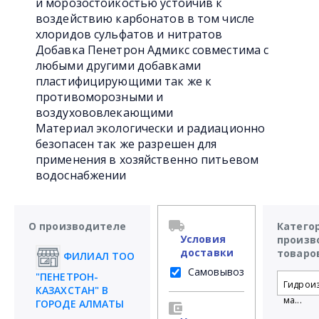
и морозостойкостью устойчив к
воздействию карбонатов в том числе
хлоридов сульфатов и нитратов
Добавка Пенетрон Адмикс совместима с
любыми другими добавками
пластифицирующими так же к
противоморозными и
воздухововлекающими
Материал экологически и радиационно
безопасен так же разрешен для
применения в хозяйственно питьевом
водоснабжении
О производителе
Катего
Условия
произв
доставки
товаро
ФИЛИАЛ ТОО
Самовывоз
"ПЕНЕТРОН-
Гидрои
КАЗАХСТАН" В
ма...
ГОРОДЕ АЛМАТЫ