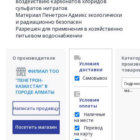
воздействию карбонатов хлоридов
сульфатов нитратов
Материал Пенетрон Адмикс экологически
и радиационно безопасен
Разрешен для применения в хозяйственно
питьевом водоснабжении
О производителе
Катего
Условия
произв
доставки
товаро
ФИЛИАЛ ТОО
Самовывоз
"ПЕНЕТРОН-
Гидрои
КАЗАХСТАН" В
ма...
ГОРОДЕ АЛМАТЫ
Условия
оплаты
Написать продавцу
Наличные
на месте
Посетить магазин
Перевод
на карту