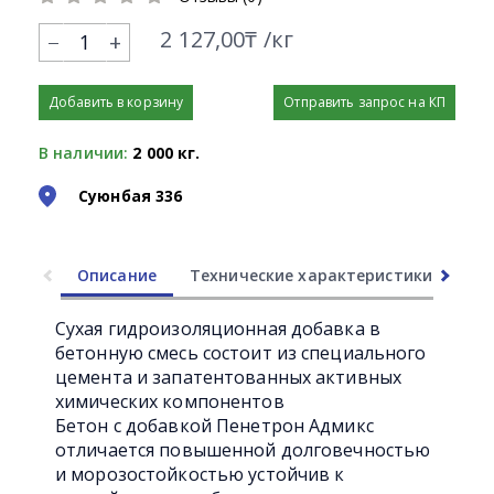
2 127,00₸ /кг
+
Добавить в корзину
Отправить запрос на КП
В наличии:
2 000 кг.
Суюнбая 336
Описание
Технические характеристики
Ли
Сухая гидроизоляционная добавка в
бетонную смесь состоит из специального
цемента и запатентованных активных
химических компонентов
Бетон с добавкой Пенетрон Адмикс
отличается повышенной долговечностью
и морозостойкостью устойчив к