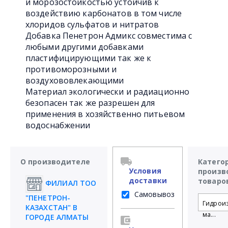
и морозостойкостью устойчив к
воздействию карбонатов в том числе
хлоридов сульфатов и нитратов
Добавка Пенетрон Адмикс совместима с
любыми другими добавками
пластифицирующими так же к
противоморозными и
воздухововлекающими
Материал экологически и радиационно
безопасен так же разрешен для
применения в хозяйственно питьевом
водоснабжении
О производителе
Катего
Условия
произв
доставки
товаро
ФИЛИАЛ ТОО
Самовывоз
"ПЕНЕТРОН-
Гидрои
КАЗАХСТАН" В
ма...
ГОРОДЕ АЛМАТЫ