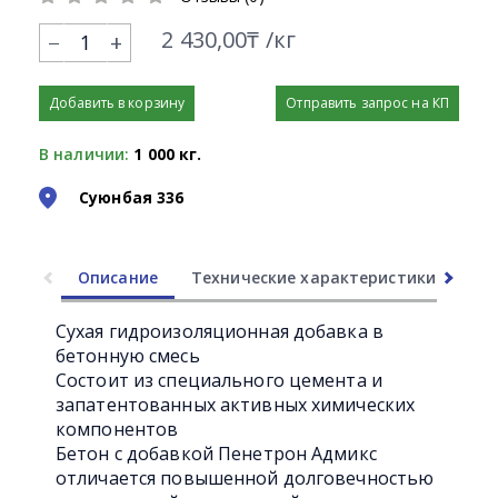
2 430,00₸ /кг
+
Добавить в корзину
Отправить запрос на КП
В наличии:
1 000 кг.
Суюнбая 336
Описание
Технические характеристики
Ли
Сухая гидроизоляционная добавка в
бетонную смесь
Состоит из специального цемента и
запатентованных активных химических
компонентов
Бетон с добавкой Пенетрон Адмикс
отличается повышенной долговечностью