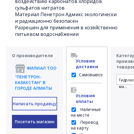
воздействию карбонатов хлоридов
сульфатов нитратов
Материал Пенетрон Адмикс экологически
и радиационно безопасен
Разрешен для применения в хозяйственно
питьевом водоснабжении
О производителе
Катего
Условия
произв
доставки
товаро
ФИЛИАЛ ТОО
Самовывоз
"ПЕНЕТРОН-
Гидрои
КАЗАХСТАН" В
ма...
ГОРОДЕ АЛМАТЫ
Условия
оплаты
Написать продавцу
Наличные
на месте
Посетить магазин
Перевод
на карту