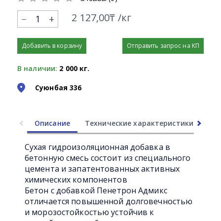
2 127,00₸ /кг
+
Добавить в корзину
Отправить запрос на КП
В наличии:
2 000 кг.
Суюнбая 336
Описание
Технические характеристики
Ли
Часто задаваемые вопросы
Сухая гидроизоляционная добавка в
бетонную смесь состоит из специального
цемента и запатентованных активных
химических компонентов
Бетон с добавкой Пенетрон Адмикс
отличается повышенной долговечностью
и морозостойкостью устойчив к