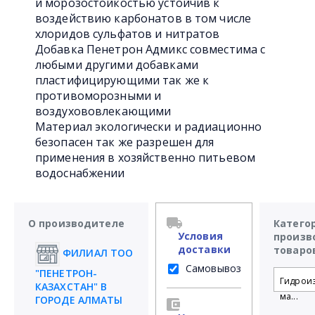
и морозостойкостью устойчив к
воздействию карбонатов в том числе
хлоридов сульфатов и нитратов
Добавка Пенетрон Адмикс совместима с
любыми другими добавками
пластифицирующими так же к
противоморозными и
воздухововлекающими
Материал экологически и радиационно
безопасен так же разрешен для
применения в хозяйственно питьевом
водоснабжении
О производителе
Катего
Условия
произв
доставки
товаро
ФИЛИАЛ ТОО
Самовывоз
"ПЕНЕТРОН-
Гидрои
КАЗАХСТАН" В
ма...
ГОРОДЕ АЛМАТЫ