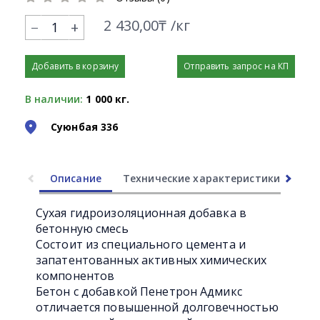
2 430,00₸ /кг
+
Добавить в корзину
Отправить запрос на КП
В наличии:
1 000 кг.
Суюнбая 336
Описание
Технические характеристики
Ли
Сухая гидроизоляционная добавка в
бетонную смесь
Состоит из специального цемента и
запатентованных активных химических
компонентов
Бетон с добавкой Пенетрон Адмикс
отличается повышенной долговечностью