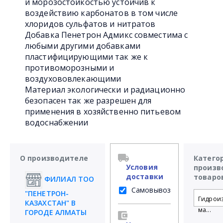
и морозостойкостью устойчив к
воздействию карбонатов в том числе
хлоридов сульфатов и нитратов
Добавка Пенетрон Адмикс совместима с
любыми другими добавками
пластифицирующими так же к
противоморозными и
воздухововлекающими
Материал экологически и радиационно
безопасен так же разрешен для
применения в хозяйственно питьевом
водоснабжении
О производителе
Катего
Условия
произв
доставки
товаро
ФИЛИАЛ ТОО
Самовывоз
"ПЕНЕТРОН-
Гидрои
КАЗАХСТАН" В
ма...
ГОРОДЕ АЛМАТЫ