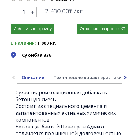
2 430,00₸ /кг
+
Добавить в корзину
Отправить запрос на КП
В наличии:
1 000 кг.
Суюнбая 336
Описание
Технические характеристики
Ли
Сухая гидроизоляционная добавка в
бетонную смесь
Состоит из специального цемента и
запатентованных активных химических
компонентов
Бетон с добавкой Пенетрон Адмикс
отличается повышенной долговечностью