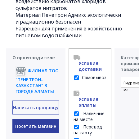
воздействию карбонатов хлоридов
сульфатов нитратов
Материал Пенетрон Адмикс экологически
и радиационно безопасен
Разрешен для применения в хозяйственно
питьевом водоснабжении
О производителе
Катего
Условия
произв
доставки
товаро
ФИЛИАЛ ТОО
Самовывоз
"ПЕНЕТРОН-
Гидрои
КАЗАХСТАН" В
ма...
ГОРОДЕ АЛМАТЫ
Условия
оплаты
Написать продавцу
Наличные
на месте
Посетить магазин
Перевод
на карту