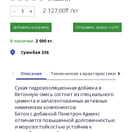
2 127,00₸ /кг
+
Добавить в корзину
Отправить запрос на КП
В наличии:
2 000 кг.
Суюнбая 336
Описание
Технические характеристики
Ли
Сухая гидроизоляционная добавка в
бетонную смесь состоит из специального
цемента и запатентованных активных
химических компонентов
Бетон с добавкой Пенетрон Адмикс
отличается повышенной долговечностью
и морозостойкостью устойчив к