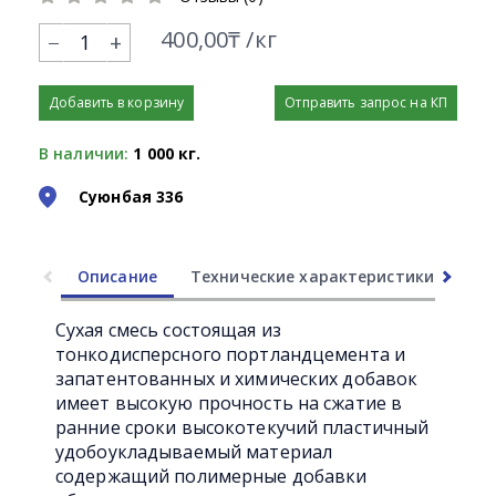
400,00₸ /кг
+
Добавить в корзину
Отправить запрос на КП
В наличии:
1 000 кг.
Суюнбая 336
Описание
Технические характеристики
Ли
Сухая смесь состоящая из
тонкодисперсного портландцемента и
запатентованных и химических добавок
имеет высокую прочность на сжатие в
ранние сроки высокотекучий пластичный
удобоукладываемый материал
содержащий полимерные добавки