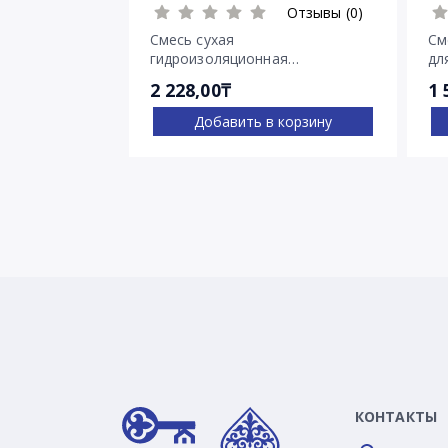
Отзывы (0)
Смесь сухая
См
гидроизоляционная
дл
проникающего действия
тр
2 228,00₸
1 
Пенетрон
Добавить в корзину
КОНТАКТЫ