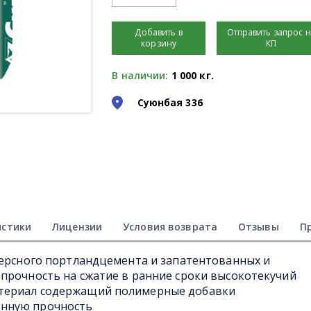
Добавить в
Отправить запрос 
корзину
КП
В наличии:
1 000 кг.
Суюнбая 336
истики
Лицензии
Условия возврата
Отзывы
П
персного портландцемента и запатентованных и
прочность на сжатие в ранние сроки высокотекучий
териал содержащий полимерные добавки
нную прочность