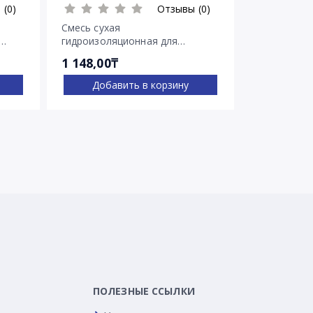
 (0)
Отзывы (0)
Смесь сухая
Смесь суха
гидроизоляционная для
гидроизоля
остановки напорных течей
остановки 
1 148,00₸
2 030,00₸
Ватерплаг
Пенеплаг
Добавить в корзину
Доба
ПОЛЕЗНЫЕ ССЫЛКИ