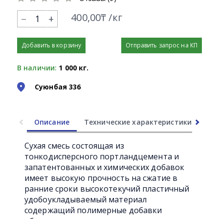
400,00₸ /кг
+
Добавить в корзину
Отправить запрос на КП
В наличии:
1 000 кг.
Суюнбая 336
Описание
Технические характеристики
Ли
Сухая смесь состоящая из
тонкодисперсного портландцемента и
запатентованных и химических добавок
имеет высокую прочность на сжатие в
ранние сроки высокотекучий пластичный
удобоукладываемый материал
содержащий полимерные добавки