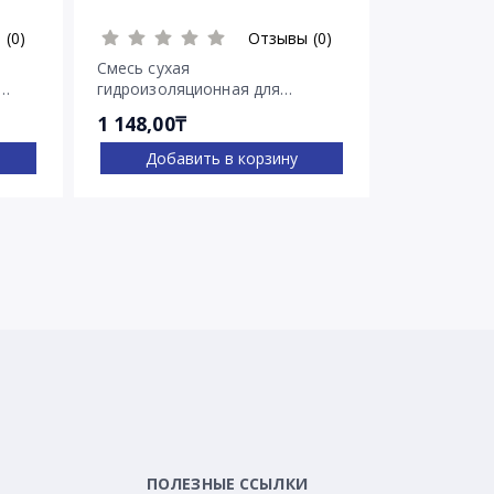
 (0)
Отзывы (0)
Смесь сухая
Смесь суха
гидроизоляционная для
гидроизоля
остановки напорных течей
остановки 
1 148,00₸
2 030,00₸
Ватерплаг
Пенеплаг
Добавить в корзину
Доба
ПОЛЕЗНЫЕ ССЫЛКИ