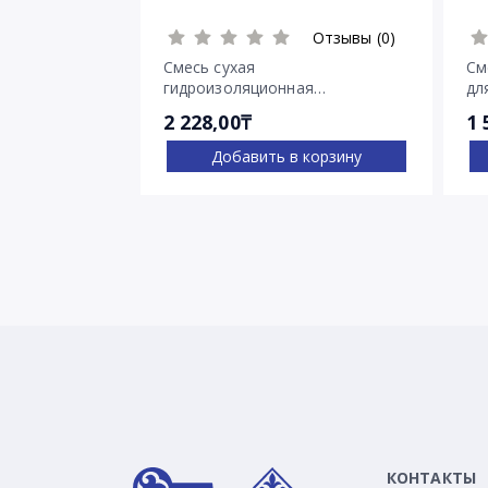
Отзывы (0)
Смесь сухая
См
гидроизоляционная
дл
проникающего действия
тр
2 228,00₸
1 
Пенетрон
Добавить в корзину
КОНТАКТЫ