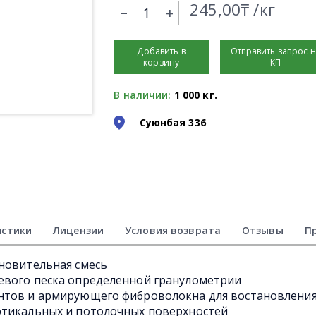
245,00₸ /кг
+
Добавить в
Отправить запрос 
корзину
КП
В наличии:
1 000 кг.
Суюнбая 336
истики
Лицензии
Условия возврата
Отзывы
П
новительная смесь
евого песка определенной гранулометрии
нтов и армирующего фиброволокна для востановлени
ртикальных и потолочных поверхностей