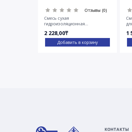
Отзывы (0)
Смесь сухая
См
гидроизоляционная
дл
проникающего действия
тр
2 228,00₸
1 
Пенетрон
Добавить в корзину
КОНТАКТЫ