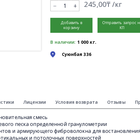
245,00₸ /кг
+
Добавить в
Отправить запрос 
корзину
КП
В наличии:
1 000 кг.
Суюнбая 336
истики
Лицензии
Условия возврата
Отзывы
П
новительная смесь
евого песка определенной гранулометрии
нтов и армирующего фиброволокна для востановлени
ртикальных и потолочных поверхностей