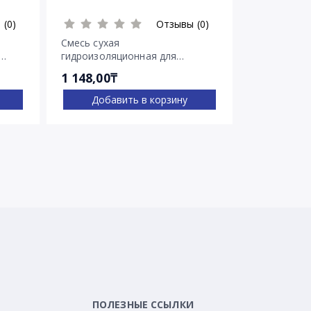
 (0)
Отзывы (0)
Смесь сухая
Смесь суха
гидроизоляционная для
гидроизоля
остановки напорных течей
остановки 
1 148,00₸
2 030,00₸
Ватерплаг
Пенеплаг
Добавить в корзину
Доба
ПОЛЕЗНЫЕ ССЫЛКИ