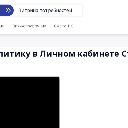
Витрина потребностей
ии
Вики-справочник
Смета РК
литику в Личном кабинете 