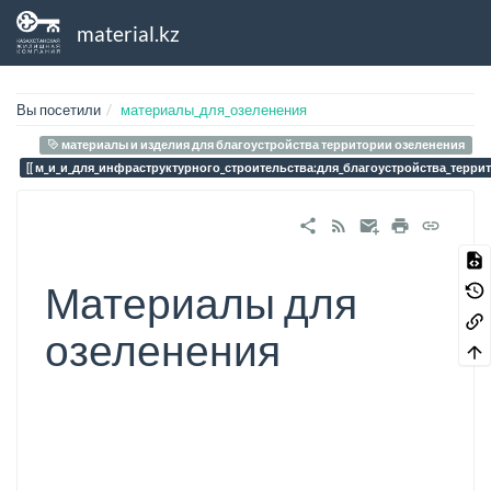
material.kz
Вы посетили
материалы_для_озеленения
материалы и изделия для благоустройства территории озеленения
м_и_и_для_инфраструктурного_строительства:для_благоустройства_терри
Материалы для
озеленения