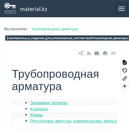
material.kz
Вы посетили
трубопроводная_арматура
материалы_и_изделия_для_инженерных_систем:трубопроводная_арматура
Трубопроводная
арматура
Задвижки, затворы
Клапаны
Краны
Регуляторы, вантузы, компенсаторы, фильтры