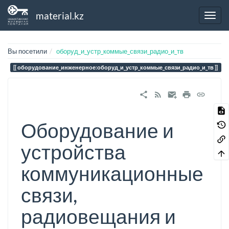
material.kz
Вы посетили
оборуд_и_устр_коммые_связи_радио_и_тв
оборудование_инженерное:оборуд_и_устр_коммые_связи_радио_и_тв
Оборудование и
устройства
коммуникационные
связи,
радиовещания и