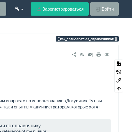
Зарегистрироваться
Войти
как_пользоваться_справочником
ым вопросам по использованию «Докувики». Тут вы
, так и опытным администраторам, которые хотят
я по справочнику
 reference of my plugins