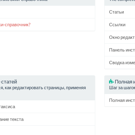
Статьи
ки-справочник?
Ссылки
Окно редак
Панель инс
Сводка изм
 статей
Полная 
я, как редактировать страницы, применяя
Шаг за шаго
Полная инст
таксиса
ание текста