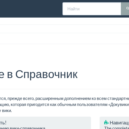
е в Справочник
тся, прежде всего, расширенным дополнением ко всем стандартн
цию, которая пригодится как обычным пользователям «Докувики»
 вики.
ть!
Навигаци
ению вики-справочника
The complete